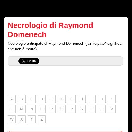
Necrologio di Raymond
Domenech
Necrologio
anticipato
di Raymond Domenech ("anticipato" significa
che
non è morto
).
A
B
C
D
E
F
G
H
I
J
K
L
M
N
O
P
Q
R
S
T
U
V
W
X
Y
Z