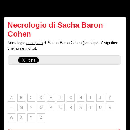
Necrologio di Sacha Baron
Cohen
Necrologio
anticipato
di Sacha Baron Cohen ("anticipato" significa
che
non è morto
).
A
B
C
D
E
F
G
H
I
J
K
L
M
N
O
P
Q
R
S
T
U
V
W
X
Y
Z