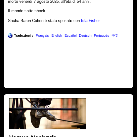
morto venerdì 7 agosto 2026, all'età di 54 anni.
Il mondo sotto shock.
Sacha Baron Cohen è stato sposato con
Isla Fisher
.
Traduzioni :
Français
English
Español
Deutsch
Português
中文