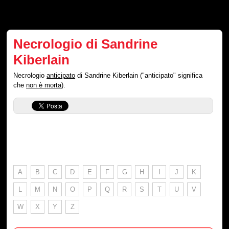
Necrologio di Sandrine
Kiberlain
Necrologio
anticipato
di Sandrine Kiberlain ("anticipato" significa
che
non è morta
).
A
B
C
D
E
F
G
H
I
J
K
L
M
N
O
P
Q
R
S
T
U
V
W
X
Y
Z