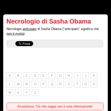
Necrologio di Sasha Obama
Necrologio
anticipato
di Sasha Obama ("anticipato" significa che
non è morta
).
A
B
C
D
E
F
G
H
I
J
K
L
M
N
O
P
Q
R
S
T
U
V
W
X
Y
Z
Avvertenza: Ciò che segue non è vera informazione!