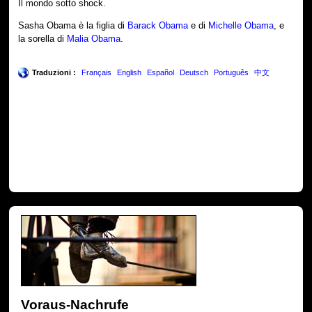
Il mondo sotto shock.
Sasha Obama è la figlia di
Barack Obama
e di
Michelle Obama
, e
la sorella di
Malia Obama
.
Traduzioni :
Français
English
Español
Deutsch
Português
中文
Voraus-Nachrufe