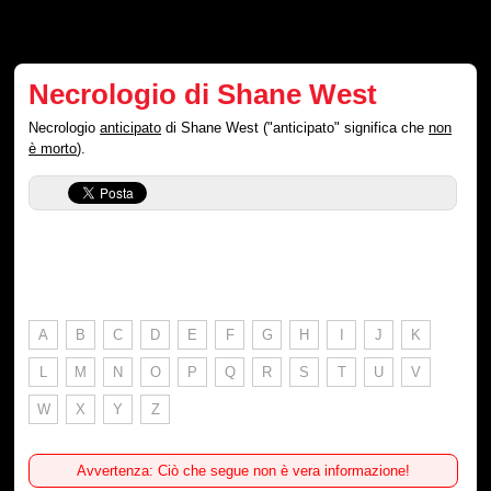
Necrologio di Shane West
Necrologio
anticipato
di Shane West ("anticipato" significa che
non
è morto
).
A
B
C
D
E
F
G
H
I
J
K
L
M
N
O
P
Q
R
S
T
U
V
W
X
Y
Z
Avvertenza: Ciò che segue non è vera informazione!