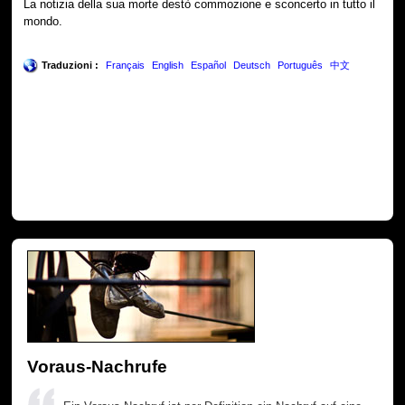
La notizia della sua morte destò commozione e sconcerto in tutto il
mondo.
Traduzioni :
Français
English
Español
Deutsch
Português
中文
Voraus-Nachrufe