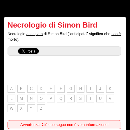
Necrologio di Simon Bird
Necrologio
anticipato
di Simon Bird ("anticipato" significa che
non è
morto
).
A
B
C
D
E
F
G
H
I
J
K
L
M
N
O
P
Q
R
S
T
U
V
W
X
Y
Z
Avvertenza: Ciò che segue non è vera informazione!