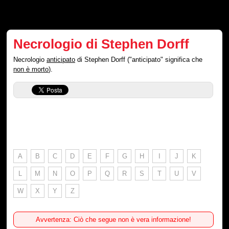
Necrologio di Stephen Dorff
Necrologio
anticipato
di Stephen Dorff ("anticipato" significa che
non è morto
).
A
B
C
D
E
F
G
H
I
J
K
L
M
N
O
P
Q
R
S
T
U
V
W
X
Y
Z
Avvertenza: Ciò che segue non è vera informazione!