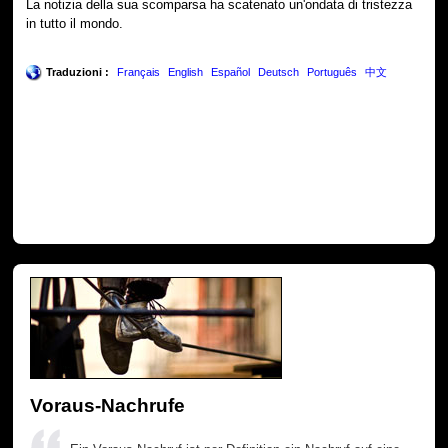
La notizia della sua scomparsa ha scatenato un'ondata di tristezza
in tutto il mondo.
Traduzioni :
Français
English
Español
Deutsch
Português
中文
Voraus-Nachrufe