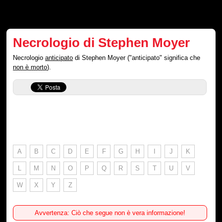
Necrologio di Stephen Moyer
Necrologio
anticipato
di Stephen Moyer ("anticipato" significa che
non è morto
).
A
B
C
D
E
F
G
H
I
J
K
L
M
N
O
P
Q
R
S
T
U
V
W
X
Y
Z
Avvertenza: Ciò che segue non è vera informazione!