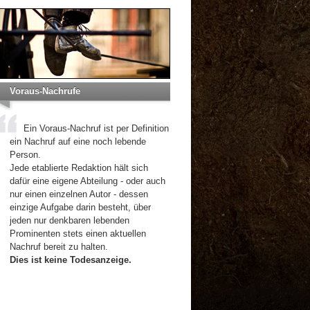
Voraus-Nachrufe
Ein Voraus-Nachruf ist per Definition
ein Nachruf auf eine noch lebende
Person.
Jede etablierte Redaktion hält sich
dafür eine eigene Abteilung - oder auch
nur einen einzelnen Autor - dessen
einzige Aufgabe darin besteht, über
jeden nur denkbaren lebenden
Prominenten stets einen aktuellen
Nachruf bereit zu halten.
Dies ist keine Todesanzeige.