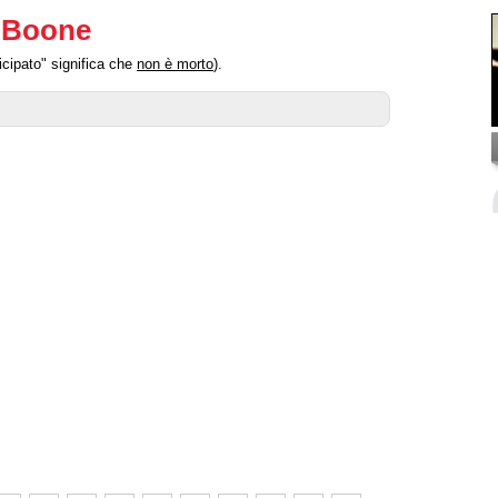
e Boone
cipato" significa che
non è morto
).