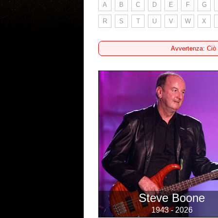
A
B
C
D
E
F
G
R
S
T
U
V
W
X
Avvertenza: Ciò
Steve Boone
1943 - 2026