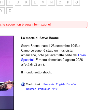
H
I
J
K
L
M
N
O
P
Q
Y
Z
 che segue non è vera informazione!
La morte di Steve Boone
Steve Boone, nato il 23 settembre 1943 a
Camp Lejeune, è stato un musicista
americano, noto per aver fatto parte dei
Lovin'
Spoonful
. È morto domenica 9 agosto 2026,
all'età di 82 anni.
Il mondo sotto shock.
Traduzioni :
Français
English
Español
Deutsch
Português
中文