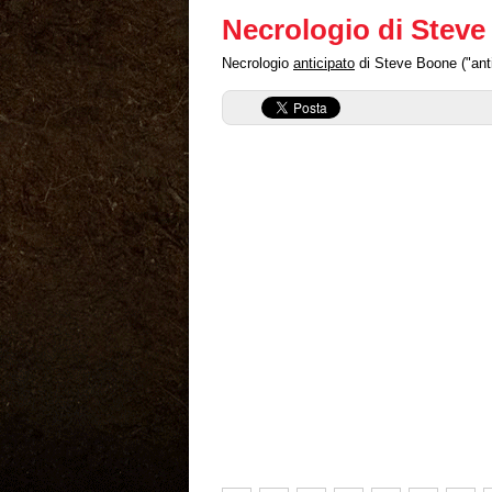
Necrologio di Stev
Necrologio
anticipato
di Steve Boone ("anti