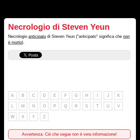
Necrologio di Steven Yeun
Necrologio
anticipato
di Steven Yeun ("anticipato" significa che
non
è morto
).
A
B
C
D
E
F
G
H
I
J
K
L
M
N
O
P
Q
R
S
T
U
V
W
X
Y
Z
Avvertenza: Ciò che segue non è vera informazione!