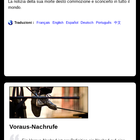
La notizia della sua morte destò commozione e sconcerto in tutto il
mondo.
Traduzioni :
Français
English
Español
Deutsch
Português
中文
Voraus-Nachrufe