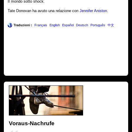
Il mondo sotto shock.
Tate Donovan ha avuto una relazione con
Jennifer Aniston
.
Traduzioni :
Français
English
Español
Deutsch
Português
中文
Voraus-Nachrufe