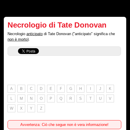
Necrologio di Tate Donovan
Necrologio
anticipato
di Tate Donovan ("anticipato" significa che
non è morto
).
A
B
C
D
E
F
G
H
I
J
K
L
M
N
O
P
Q
R
S
T
U
V
W
X
Y
Z
Avvertenza: Ciò che segue non è vera informazione!