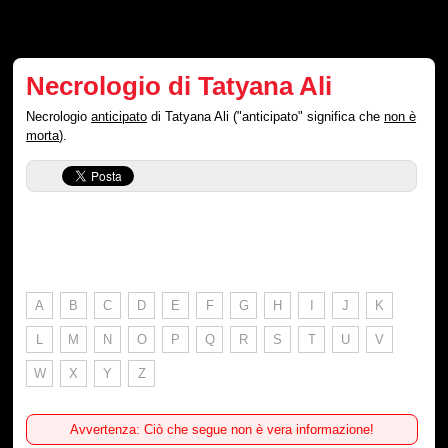
Necrologio di Tatyana Ali
Necrologio
anticipato
di Tatyana Ali ("anticipato" significa che
non è
morta
).
A
B
C
D
E
F
G
H
I
J
K
L
M
N
O
P
Q
R
S
T
U
V
W
X
Y
Z
Avvertenza: Ciò che segue non è vera informazione!