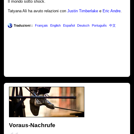
Il mondo sotto shock.
Tatyana Ali ha avuto relazioni con
Justin Timberlake
e
Eric Andre
.
Traduzioni :
Français
English
Español
Deutsch
Português
中文
Voraus-Nachrufe