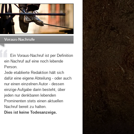
Voraus-Nachrufe
Ein Voraus-Nachruf ist per Definition
ein Nachruf auf eine noch lebende
Person.
Jede etablierte Redaktion hält sich
dafür eine eigene Abteilung - oder auch
nur einen einzelnen Autor - dessen
einzige Aufgabe darin besteht, über
jeden nur denkbaren lebenden
Prominenten stets einen aktuellen
Nachruf bereit zu halten.
Dies ist keine Todesanzeige.