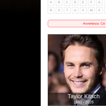
A
B
C
D
E
F
G
R
S
T
U
V
W
X
Avvertenza: Ciò
Taylor Kitsch
1981 - 2026