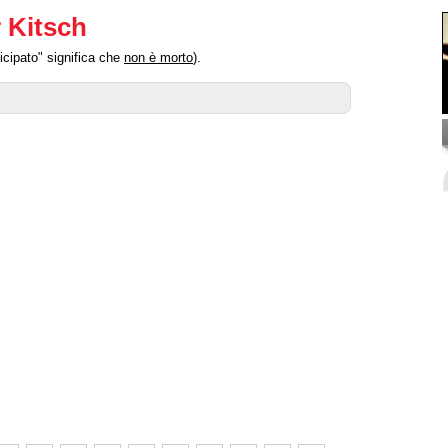
r Kitsch
icipato" significa che
non è morto
).