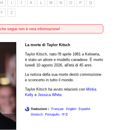
H
I
J
K
L
M
N
O
P
Q
Y
Z
 che segue non è vera informazione!
La morte di Taylor Kitsch
Taylor Kitsch, nato l'8 aprile 1981 a Kelowna,
è stato un attore e modello canadese. È morto
lunedì 10 agosto 2026, all'età di 45 anni.
La notizia della sua morte destò commozione
e sconcerto in tutto il mondo.
Taylor Kitsch ha avuto relazioni con
Minka
Kelly
e
Jessica White
.
Traduzioni :
Français
English
Español
Deutsch
Português
中文