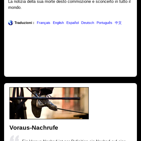
La notizia della sua morte destò commozione e sconcerto in tutto il
mondo.
Traduzioni :
Français
English
Español
Deutsch
Português
中文
Voraus-Nachrufe