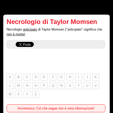
Necrologio di Taylor Momsen
Necrologio
anticipato
di Taylor Momsen ("anticipato" significa che
non è morta
).
A
B
C
D
E
F
G
H
I
J
K
L
M
N
O
P
Q
R
S
T
U
V
W
X
Y
Z
Avvertenza: Ciò che segue non è vera informazione!