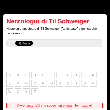
Necrologio di Til Schweiger
Necrologio
anticipato
di Til Schweiger ("anticipato" significa che
non è morto
).
A
B
C
D
E
F
G
H
I
J
K
L
M
N
O
P
Q
R
S
T
U
V
W
X
Y
Z
Avvertenza: Ciò che segue non è vera informazione!