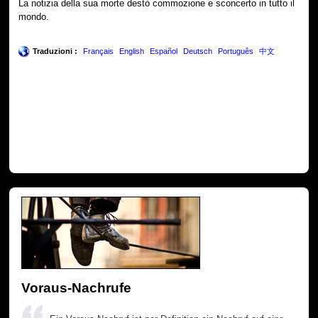
La notizia della sua morte destò commozione e sconcerto in tutto il
mondo.
Traduzioni :
Français
English
Español
Deutsch
Português
中文
Voraus-Nachrufe