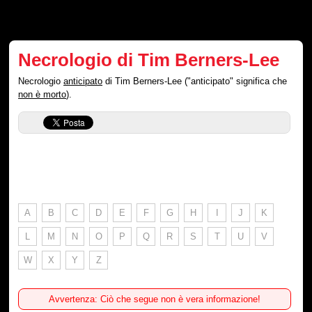
Necrologio di Tim Berners-Lee
Necrologio
anticipato
di Tim Berners-Lee ("anticipato" significa che
non è morto
).
A
B
C
D
E
F
G
H
I
J
K
L
M
N
O
P
Q
R
S
T
U
V
W
X
Y
Z
Avvertenza: Ciò che segue non è vera informazione!