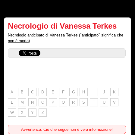
Necrologio di Vanessa Terkes
Necrologio
anticipato
di Vanessa Terkes ("anticipato" significa che
non è morta
).
A
B
C
D
E
F
G
H
I
J
K
L
M
N
O
P
Q
R
S
T
U
V
W
X
Y
Z
Avvertenza: Ciò che segue non è vera informazione!