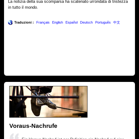
La notizia della sua scomparsa ha scatenato un'ondata di tristezza
in tutto il mondo.
Traduzioni :
Français
English
Español
Deutsch
Português
中文
Voraus-Nachrufe