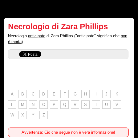
Necrologio di Zara Phillips
Necrologio
anticipato
di Zara Phillips ("anticipato" significa che
non
è morta
).
A
B
C
D
E
F
G
H
I
J
K
L
M
N
O
P
Q
R
S
T
U
V
W
X
Y
Z
Avvertenza: Ciò che segue non è vera informazione!