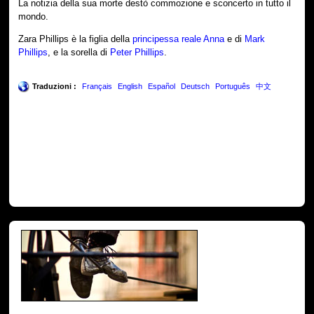
La notizia della sua morte destò commozione e sconcerto in tutto il
mondo.
Zara Phillips è la figlia della
principessa reale Anna
e di
Mark
Phillips
, e la sorella di
Peter Phillips
.
Traduzioni :
Français
English
Español
Deutsch
Português
中文