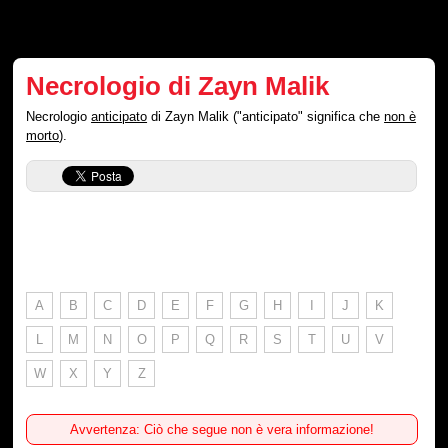
Necrologio di Zayn Malik
Necrologio
anticipato
di Zayn Malik ("anticipato" significa che
non è
morto
).
A
B
C
D
E
F
G
H
I
J
K
L
M
N
O
P
Q
R
S
T
U
V
W
X
Y
Z
Avvertenza: Ciò che segue non è vera informazione!