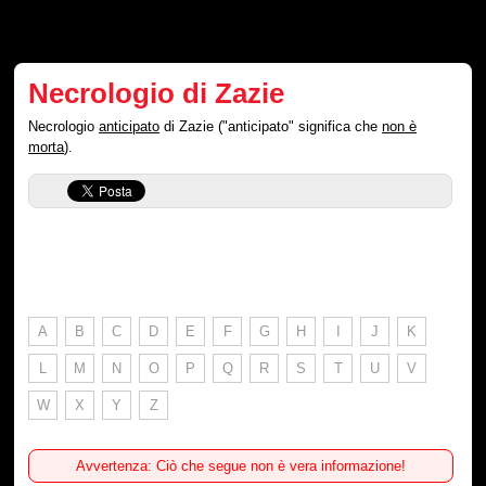
Necrologio di Zazie
Necrologio
anticipato
di Zazie ("anticipato" significa che
non è
morta
).
A
B
C
D
E
F
G
H
I
J
K
L
M
N
O
P
Q
R
S
T
U
V
W
X
Y
Z
Avvertenza: Ciò che segue non è vera informazione!