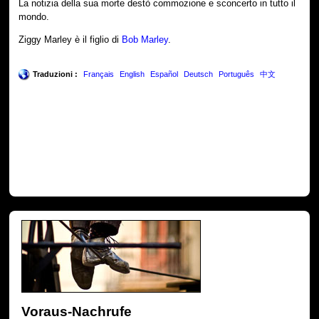
La notizia della sua morte destò commozione e sconcerto in tutto il
mondo.
Ziggy Marley è il figlio di
Bob Marley
.
Traduzioni :
Français
English
Español
Deutsch
Português
中文
Voraus-Nachrufe