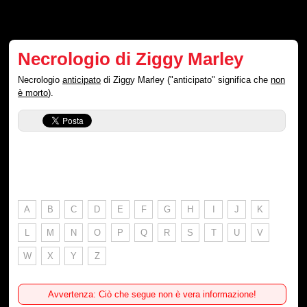
Necrologio di Ziggy Marley
Necrologio
anticipato
di Ziggy Marley ("anticipato" significa che
non
è morto
).
A
B
C
D
E
F
G
H
I
J
K
L
M
N
O
P
Q
R
S
T
U
V
W
X
Y
Z
Avvertenza: Ciò che segue non è vera informazione!