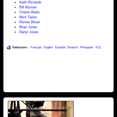
Keith Richards
Bill Wyman
Charlie Watts
Mick Taylor
Ronnie Wood
Brian Jones
Darryl Jones
Traduzioni :
Français
English
Español
Deutsch
Português
中文