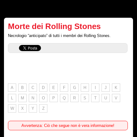
Morte dei Rolling Stones
Necrologio “anticipato” di tutti i membri dei Rolling Stones.
A
B
C
D
E
F
G
H
I
J
K
L
M
N
O
P
Q
R
S
T
U
V
W
X
Y
Z
Avvertenza: Ciò che segue non è vera informazione!