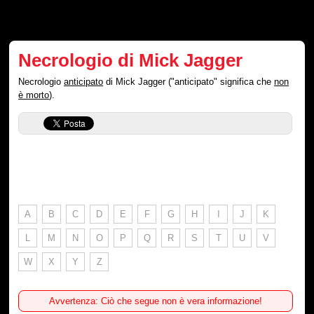
Necrologio di Mick Jagger
Necrologio
anticipato
di Mick Jagger ("anticipato" significa che
non
è morto
).
A
B
C
D
E
F
G
H
I
J
K
L
M
N
O
P
Q
R
S
T
U
V
W
X
Y
Z
Avvertenza: Ciò che segue non è vera informazione!