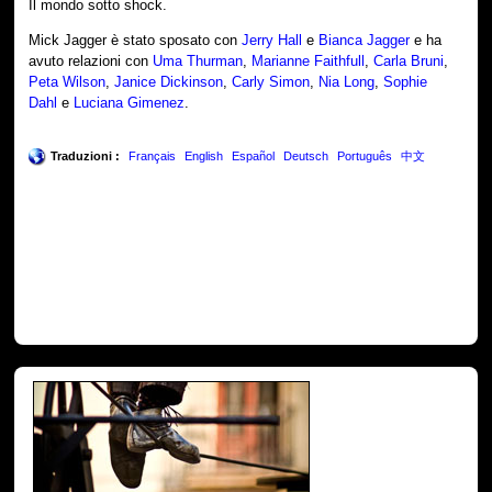
Il mondo sotto shock.
Mick Jagger è stato sposato con
Jerry Hall
e
Bianca Jagger
e ha
avuto relazioni con
Uma Thurman
,
Marianne Faithfull
,
Carla Bruni
,
Peta Wilson
,
Janice Dickinson
,
Carly Simon
,
Nia Long
,
Sophie
Dahl
e
Luciana Gimenez
.
Traduzioni :
Français
English
Español
Deutsch
Português
中文